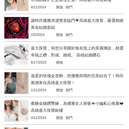
4/11/2024
開放 熱門
讓時尚優雅浪漫雙喜臨門💗高雄嘉大珠寶，嚴選精緻
黃金結婚套組
2/5/2024
開放 熱門
嘉大珠寶，與您分享關於無名指上的美麗傳說，精選
幸福之鑽，對戒、婚戒。 高雄結婚鑽石​​​​​​​
6/17/2025
開放
溫柔的玫瑰金首飾，把優雅與簡約完美結合了！時尚
風潮來自高雄嘉大珠寶！
1/11/2024
開放 熱門
蜜糖金鑲鑽墜鍊，為優雅女人致敬💋小編私心推薦❤️
高雄嘉大珠寶銀樓
4/11/2024
開放 熱門