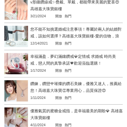
v形鑲鑽線戒✨疊戴、單戴，都能帶來美麗的驚喜😍
高雄嘉大珠寶銀樓
3/21/2024
開放 熱門
您不能不知挑選婚戒注意事項！專屬於兩人的結婚對
戒，該如何選擇？高雄嘉大珠寶銀樓-愛的信物，浪
漫首選。
12/14/2021
開放 熱門
幸福滿盈．夢幻滿鑲鑽戒💎定情戒 求婚戒 時尚美
戒，戀人間的真摯承諾💗歡迎蒞臨選購！
1/17/2024
開放 熱門
鑽鍊，鑽戀🌹璀燦的鑽石美鍊，優雅又迷人，推薦給
您！高雄嘉大珠寶👏專業用心，品質保證😍
1/11/2024
開放 熱門
優雅氣質的蜜糖金戒指，是幸福最美的期盼💎 高雄嘉
大珠寶銀樓
4/11/2024
開放 熱門