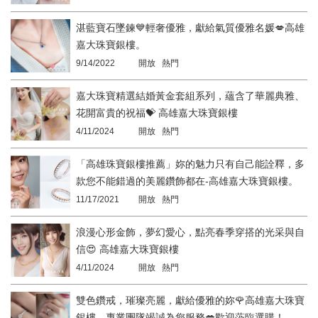
湛藍寶石墜鍊💙輕奢優雅，獻給氣質優雅名媛💋高雄
嘉大珠寶銀樓。
9/14/2022
開放 熱門
嘉大珠寶精選結婚黃金套組系列，蘊含了華麗典雅、
花開富貴的祝福💝 高雄嘉大珠寶銀樓
4/11/2024
開放 熱門
「高雄珠寶銀樓推薦」妳的魅力只有自己能詮釋，多
款您不能錯過的美麗鑽飾都在-高雄嘉大珠寶銀樓。
11/17/2021
開放 熱門
浪漫心形金飾，夢幻愛心，點亮春季穿搭的光采與自
信😍 高雄嘉大珠寶銀樓
4/11/2024
開放 熱門
雙色鑽戒，璀璨亮麗，獻給優雅的妳🌹高雄嘉大珠寶
銀樓，專業團隊竭誠為您服務💋歡迎蒞臨選購！