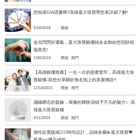
您知道GIA證書嗎?高雄嘉大珠寶帶您來詳細了解!
5/18/2018
開放
金光閃閃好運氣，嘉大珠寶銀樓純金金飾給您招財祝
福美意!
1/30/2019
開放 熱門
【高雄銀樓推薦】一生一次的甜蜜套牢，高雄嘉大珠
寶銀樓-與您分享關於無名指上的美麗傳說!!
12/14/2021
開放 熱門
滿鑲鑽石的套鍊，璀璨的輝映😘賦予不凡的魅力✨ 高
雄嘉大珠寶銀樓
4/11/2024
開放 熱門
個性款寬版戒👩‍❤️‍👨時尚設計．品味收藏💫嘉大珠寶💖
嚴選gia鑽石戒指。