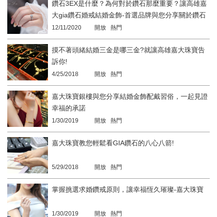
鑽石3EX是什麼？為何對於鑽石那麼重要？讓高雄嘉
大gia鑽石婚戒結婚金飾-首選品牌與您分享關於鑽石
的大小事！
12/11/2020
開放 熱門
摸不著頭緒結婚三金是哪三金?就讓高雄嘉大珠寶告
訴你!
4/25/2018
開放 熱門
嘉大珠寶銀樓與您分享結婚金飾配戴習俗，一起見證
幸福的承諾
1/30/2019
開放 熱門
嘉大珠寶教您輕鬆看GIA鑽石的八心八箭!
5/29/2018
開放 熱門
掌握挑選求婚鑽戒原則，讓幸福恆久璀璨-嘉大珠寶
1/30/2019
開放 熱門