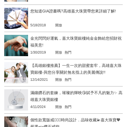
您知道GIA證書嗎?高雄嘉大珠寶帶您來詳細了解!
5/18/2018
開放
金光閃閃好運氣，嘉大珠寶銀樓純金金飾給您招財祝
福美意!
1/30/2019
開放 熱門
【高雄銀樓推薦】一生一次的甜蜜套牢，高雄嘉大珠
寶銀樓-與您分享關於無名指上的美麗傳說!!
12/14/2021
開放 熱門
滿鑲鑽石的套鍊，璀璨的輝映😘賦予不凡的魅力✨ 高
雄嘉大珠寶銀樓
4/11/2024
開放 熱門
個性款寬版戒👩‍❤️‍👨時尚設計．品味收藏💫嘉大珠寶💖
嚴選gia鑽石戒指。