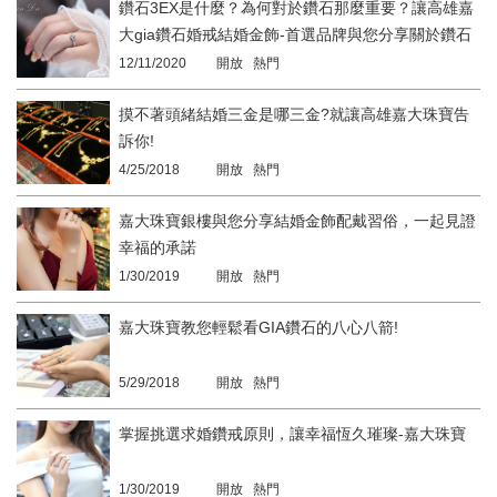
鑽石3EX是什麼？為何對於鑽石那麼重要？讓高雄嘉
大gia鑽石婚戒結婚金飾-首選品牌與您分享關於鑽石
的大小事！
12/11/2020
開放 熱門
摸不著頭緒結婚三金是哪三金?就讓高雄嘉大珠寶告
訴你!
4/25/2018
開放 熱門
嘉大珠寶銀樓與您分享結婚金飾配戴習俗，一起見證
幸福的承諾
1/30/2019
開放 熱門
嘉大珠寶教您輕鬆看GIA鑽石的八心八箭!
5/29/2018
開放 熱門
掌握挑選求婚鑽戒原則，讓幸福恆久璀璨-嘉大珠寶
1/30/2019
開放 熱門