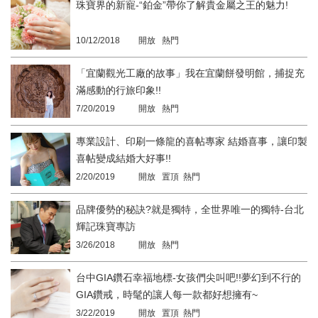
珠寶界的新寵-“鉑金”帶你了解貴金屬之王的魅力!
10/12/2018
開放 熱門
「宜蘭觀光工廠的故事」我在宜蘭餅發明館，捕捉充
滿感動的行旅印象!!
7/20/2019
開放 熱門
專業設計、印刷一條龍的喜帖專家 結婚喜事，讓印製
喜帖變成結婚大好事!!
2/20/2019
開放 置頂 熱門
品牌優勢的秘訣?就是獨特，全世界唯一的獨特-台北
輝記珠寶專訪
3/26/2018
開放 熱門
台中GIA鑽石幸福地標-女孩們尖叫吧!!夢幻到不行的
GIA鑽戒，時髦的讓人每一款都好想擁有~
3/22/2019
開放 置頂 熱門