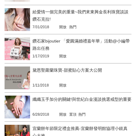
給愛情一個完美的重量~我們來東興金長利珠寶談談
鑽石克拉!
7/31/2018
開放 熱門
鑽石家bijoutier 「愛圓滿婚禮嘉年華」活動@小編帶
路出任務
1/17/2019
開放
黛恩聖蘿蘭珠寶-甜蜜貼心方案大公開
1/11/2018
開放
纖纖玉手加分的關鍵!與世紀白金漫談挑選戒型的重要
6/28/2018
開放 置頂 熱門
宜蘭餅年節限定禮盒推薦-宜蘭餅發明館協理小鎂真
心大推