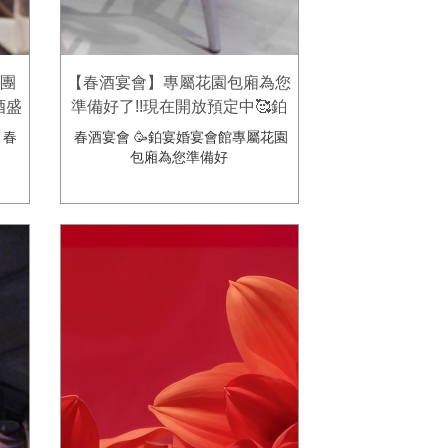
司團
【春酒宴會】專屬花園包廂為您
酒盛
準備好了!!現在開放預定中🥰鉑
館
宴婚宴會館
，春
春酒宴會 🥳鉑宴婚宴會館專屬花園
包廂為您準備好