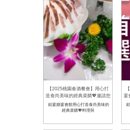
【2025桃園春酒餐會】用心打
【
造食尚美味的經典菜餚💖邀請您
宴
來品嘗👍鉑宴婚宴會館
鉑宴婚宴會館用心打造食尚美味的
鉑
經典菜餚💖料理與