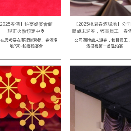
2025春酒】鉑宴婚宴會館，
【2025桃園春酒場地】公
現正火熱預定中🌟
體歲末迎春，犒賞員工，春
宴第一首選-鉑宴婚宴會
在思考要在哪裡辦聚餐、春酒場
公司團體歲末迎春，犒賞員工
地?來~鉑宴婚宴會
酒盛宴第一首選鉑宴