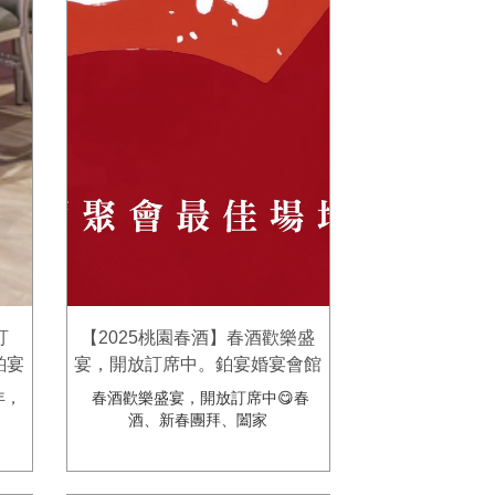
訂
【2025桃園春酒】春酒歡樂盛
鉑宴
宴，開放訂席中。鉑宴婚宴會館
年，
春酒歡樂盛宴，開放訂席中😋春
酒、新春團拜、闔家