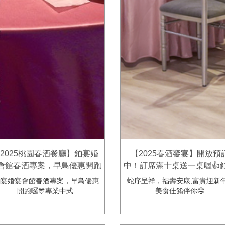
2025桃園春酒餐廳】鉑宴婚
【2025春酒饗宴】開放預
會館春酒專案，早鳥優惠開跑
中！訂席滿十桌送一桌喔👍
囉🎊
婚宴會館
宴婚宴會館春酒專案，早鳥優惠
蛇序呈祥，福壽安康;富貴迎新
開跑囉🎊專業中式
美食佳餚伴你🤤