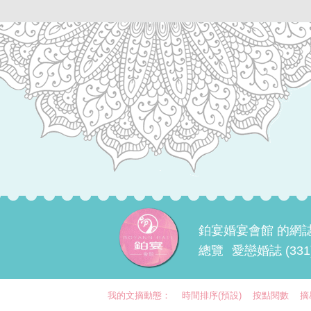
鉑宴婚宴會館 的網
總覽
愛戀婚誌 (331
我的文摘動態：
時間排序(預設)
按點閱數
摘