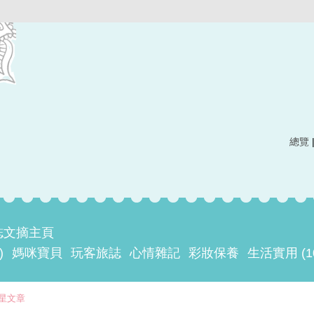
總覽
誌文摘主頁
)
媽咪寶貝
玩客旅誌
心情雜記
彩妝保養
生活實用 (1
星文章