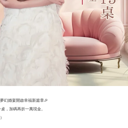
夢幻婚宴開啟幸福新篇章🎉
送一桌，加碼再折一萬現金。
）