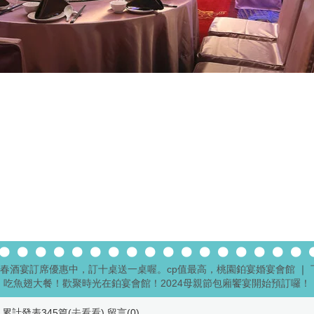
24春酒宴訂席優惠中，訂十桌送一桌喔。cp值最高，桃園鉑宴婚宴會館
｜
吃魚翅大餐！歡聚時光在鉑宴會館！2024母親節包廂饗宴開始預訂囉！
累計發表345篇(
去看看
) 留言(
0
)