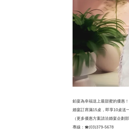
鉑宴為幸福送上最甜蜜的優惠！
婚宴訂席滿15桌，即享10桌
（更多優惠方案請洽婚宴企劃部
專線：☎(03)379-5678