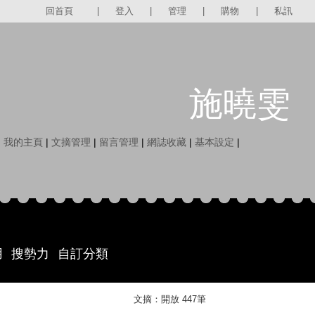
回首頁
|
登入
|
管理
|
購物
|
私訊
施曉雯
|
我的主頁
|
文摘管理
|
留言管理
|
網誌收藏
|
基本設定
|
用
搜勢力
自訂分類
文摘：開放 447筆