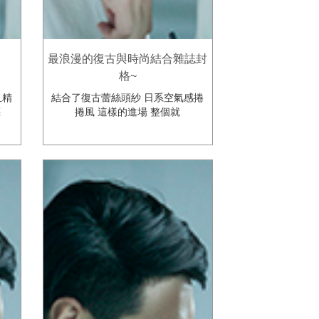
最浪漫的復古與時尚結合雜誌封
格~
且精
結合了復古蕾絲頭紗 日系空氣感捲
亮
捲風 這樣的進場 整個就