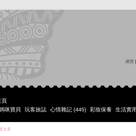
總覽
主頁
媽咪寶貝
玩客旅誌
心情雜記 (445)
彩妝保養
生活實
星文章