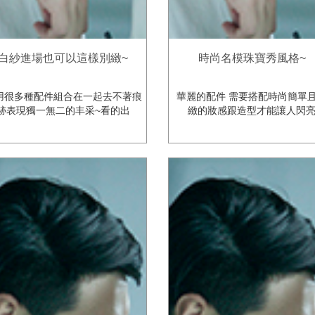
白紗進場也可以這樣別緻~
時尚名模珠寶秀風格~
用很多種配件組合在一起去不著痕
華麗的配件 需要搭配時尚簡單
跡表現獨一無二的丰采~看的出
緻的妝感跟造型才能讓人閃