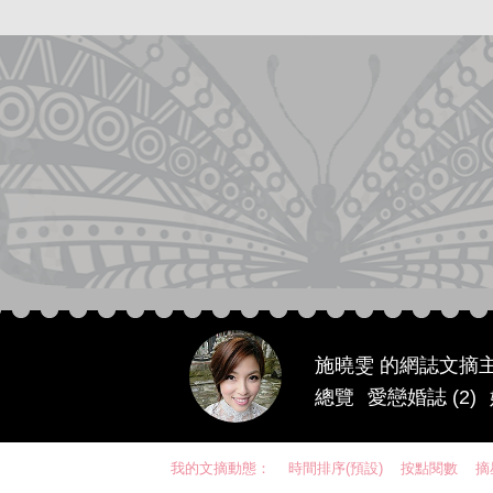
施曉雯 的網誌文摘
總覽
愛戀婚誌 (2)
我的文摘動態：
時間排序(預設)
按點閱數
摘