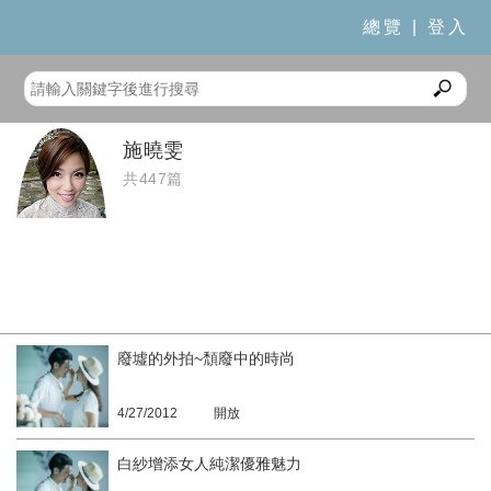
總覽
|
登入
施曉雯
共447篇
廢墟的外拍~頹廢中的時尚
4/27/2012
開放
白紗增添女人純潔優雅魅力