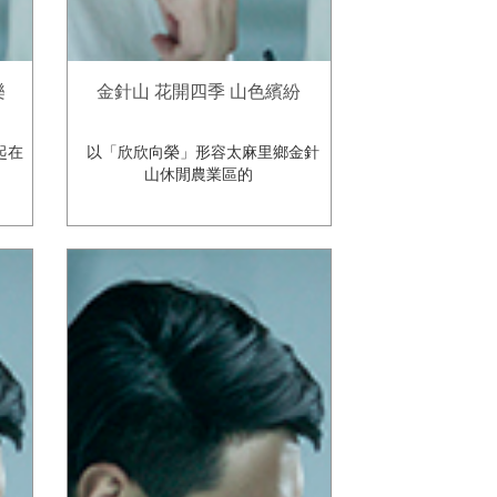
樂
金針山 花開四季 山色繽紛
起在
以「欣欣向榮」形容太麻里鄉金針
山休閒農業區的