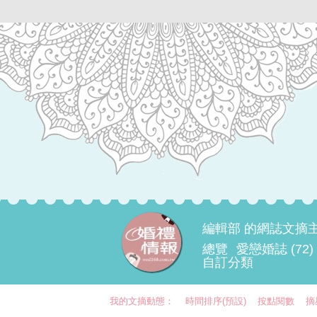
編輯部 的網誌文摘
總覽
愛戀婚誌 (72)
自訂分類
我的文摘動態：
時間排序(預設)
按點閱數
摘