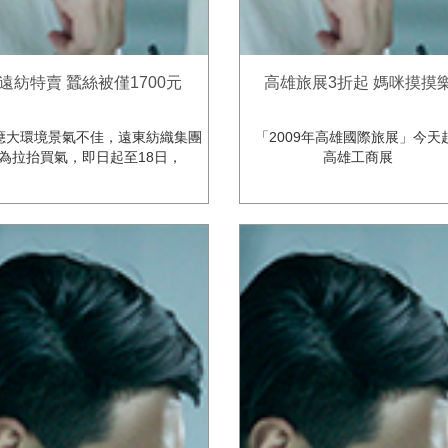
遠紡特賣 蠶絲被僅1700元
高雄旅展3折起 媽咪摸摸
應大環境景氣不佳，遠東紡織集團
「2009年高雄國際旅展」今天
為拉抬買氣，即日起至18日，
高雄工商展