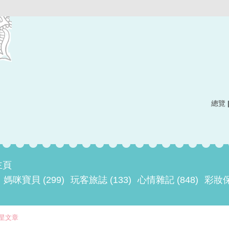
總覽
主頁
媽咪寶貝 (299)
玩客旅誌 (133)
心情雜記 (848)
彩妝
星文章