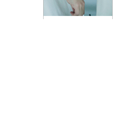
花落無聲頑強的綻放
窗外的九月菊開得異常絢爛，金黃
的、富貴紫的、象牙白的，這
網友/會員服務功能 membership Service