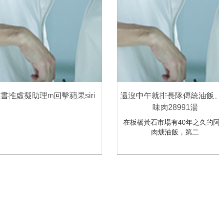
書推虛擬助理m回擊蘋果siri
還沒中午就排長隊傳統油飯
味肉28991湯
在板橋黃石市場有40年之久的
肉焿油飯，第二