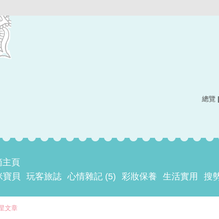
總覽
摘主頁
咪寶貝
玩客旅誌
心情雜記 (5)
彩妝保養
生活實用
搜
星文章