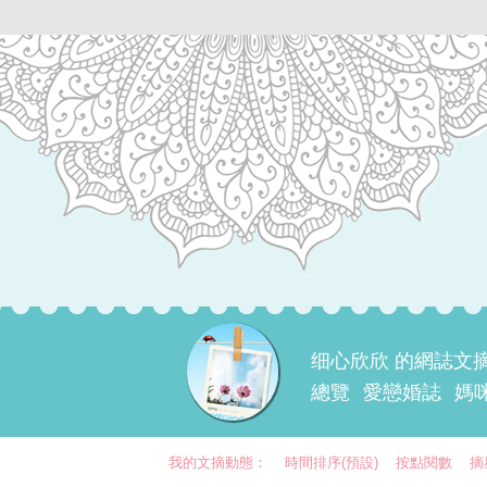
细心欣欣 的網誌文
總覽
愛戀婚誌
媽
我的文摘動態：
時間排序(預設)
按點閱數
摘