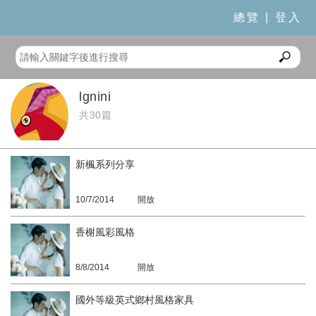
總覽
|
登入
lgnini
共30篇
新楓系列分享
10/7/2014
開放
香榭風彩風格
8/8/2014
開放
國外等級英式鄉村風格家具