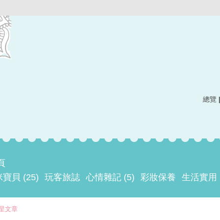
總覽
頁
寶貝 (25)
玩客旅誌
心情雜記 (5)
彩妝保養
生活實用
星文章