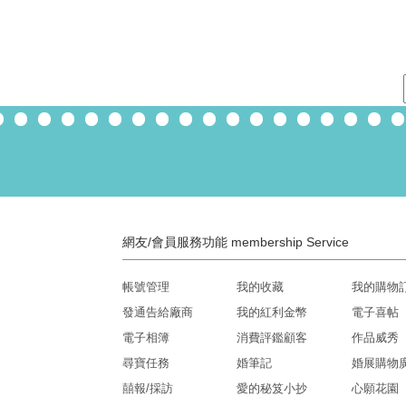
網友/會員服務功能 membership Service
帳號管理
我的收藏
我的購物
發通告給廠商
我的紅利金幣
電子喜帖
電子相簿
消費評鑑顧客
作品威秀
尋寶任務
婚筆記
婚展購物
囍報/採訪
愛的秘笈小抄
心願花園