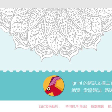
lgnini 的網誌文摘主
總覽
愛戀婚誌
媽咪
我的文摘動態：
時間排序(預設)
按點閱數
摘