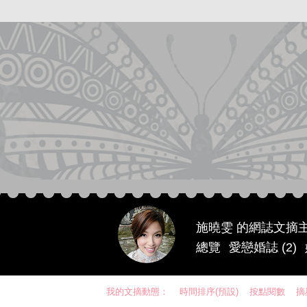
施曉雯 的網誌文摘
總覽
愛戀婚誌 (2)
我的文摘動態：
時間排序(預設)
按點閱數
摘