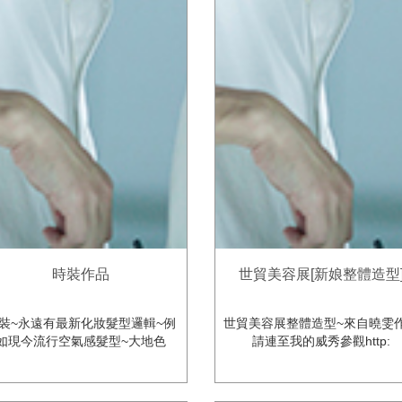
時裝作品
世貿美容展[新娘整體造型
裝~永遠有最新化妝髮型邏輯~例
世貿美容展整體造型~來自曉雯
如現今流行空氣感髮型~大地色
請連至我的威秀參觀http: