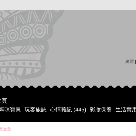
總覽
主頁
媽咪寶貝
玩客旅誌
心情雜記 (445)
彩妝保養
生活實
星文章