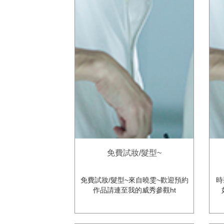
免費試妝/髮型~
免費試妝/髮型~來自曉雯~歡迎預約
時
作品請連至我的威秀參觀ht