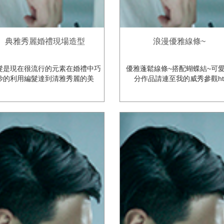
典雅秀麗婚禮現場造型
浪漫優雅線條~
髮是現在很流行的元素在婚禮中巧
優雅蓬鬆線條~搭配蝴蝶結~可
妙的利用編髮達到清雅秀麗的美
分作品請連至我的威秀參觀h