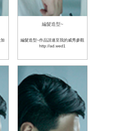
編髮造型~
愛加
編髮造型~作品請連至我的威秀參觀
t
http://ad.wed1