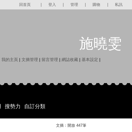
回首頁
|
登入
|
管理
|
購物
|
私訊
施曉雯
|
我的主頁
|
文摘管理
|
留言管理
|
網誌收藏
|
基本設定
|
用
搜勢力
自訂分類
文摘：開放 447筆