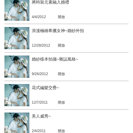
將時裝元素融入婚禮
4/4/2012
開放
浪漫極緻希臘女神~婚紗外拍
12/28/2012
開放
婚紗樣本拍攝~雜誌風格~
9/26/2012
開放
花式編髮交疊~
12/7/2011
開放
美人威秀~
2/4/2011
開放