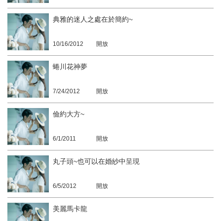
典雅的迷人之處在於簡約~
10/16/2012
開放
蜷川花神夢
7/24/2012
開放
儉約大方~
6/1/2011
開放
丸子頭~也可以在婚紗中呈現
6/5/2012
開放
美麗馬卡龍