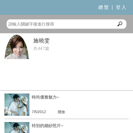
總覽
|
登入
施曉雯
共447篇
時尚優雅魅力~
7/5/2012
開放
特別的婚紗照片~