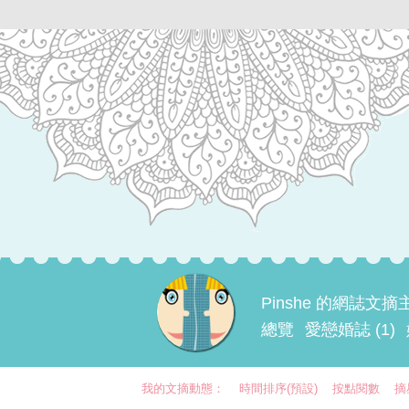
Pinshe 的網誌文摘
總覽
愛戀婚誌 (1)
我的文摘動態：
時間排序(預設)
按點閱數
摘