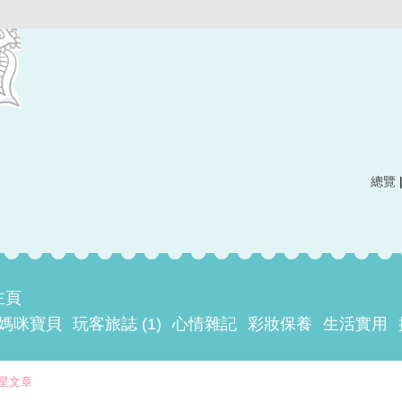
總覽
主頁
媽咪寶貝
玩客旅誌 (1)
心情雜記
彩妝保養
生活實用
星文章