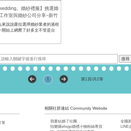
wedding。婚紗禮服】挑選婚
工作室與婚紗公司分享~新竹
區
先來說說蘿拉選擇婚紗業者的過程
一開始上網爬了好多文不管是台
1
第1頁/共2筆
相關社群連結 Community Website
我要結婚了社團
全國
訂單
怡樂購ehogo婚禮小物粉絲專頁
LIN