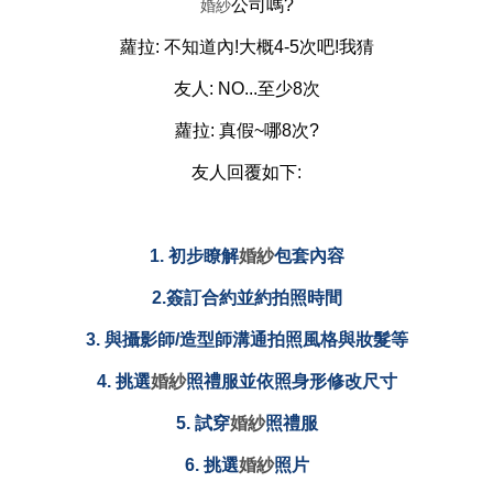
公司嗎?
婚紗
蘿拉: 不知道內!大概4-5次吧!我猜
友人: NO...至少8次
蘿拉: 真假~哪8次?
友人回覆如下:
1. 初步瞭解
婚紗
包套內容
2.簽訂合約並約拍照時間
3. 與攝影師/造型師溝通拍照風格與妝髮等
4. 挑選
婚紗
照
禮服
並依照身形修改尺寸
5. 試穿
婚紗
照
禮服
6. 挑選
婚紗
照片