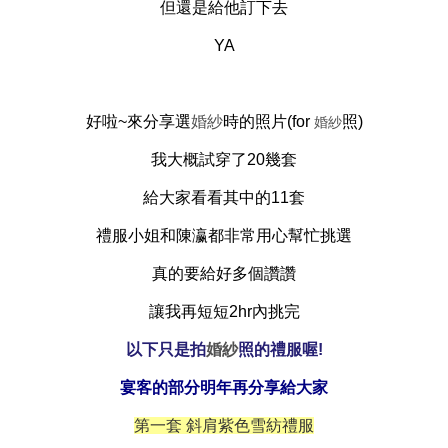
但還是給他訂下去
YA
好啦~來分享選
婚紗
時的照片(for
照)
婚紗
我大概試穿了20幾套
給大家看看其中的11套
禮服
小姐和陳瀛都非常用心幫忙挑選
真的要給好多個讚讚
讓我再短短2hr內挑完
以下只是拍
婚紗
照的
禮服
喔!
宴客的部分明年再分享給大家
第一套 斜肩紫色雪紡禮服