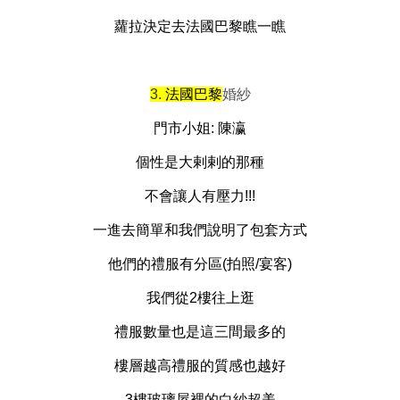
蘿拉決定去
法國巴黎
瞧一瞧
3.
法國
巴黎
婚紗
門市小姐: 陳瀛
個性是大剌剌的那種
不會讓人有壓力!!!
一進去簡單和我們說明了包套方式
他們的
禮服
有分區(拍照/宴客)
我們從2樓往上逛
禮服
數量也是這三間最多的
樓層越高
禮服
的質感也越好
3樓玻璃屋裡的白紗超美