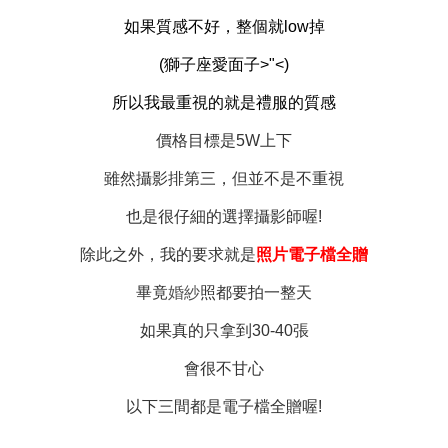
如果質感不好，整個就low掉
(獅子座愛面子>"<)
所以我最重視的就是
禮服
的質感
價格目標是5W上下
雖然攝影排第三，但並不是不重視
也是很仔細的選擇攝影師喔!
除此之外，我的要求就是
照片
電子檔全贈
畢竟
婚紗
照都要拍一整天
如果真的只拿到30-40張
會很不甘心
以下三間都是電子檔全贈喔!