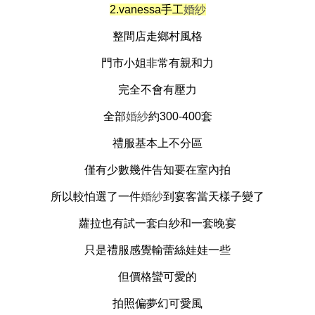
2.vanessa手工
婚紗
整間店走鄉村風格
門市小姐非常有親和力
完全不會有壓力
全部
婚紗
約300-400套
禮服基本上不分區
僅有少數幾件告知要在室內拍
所以較怕選了一件
婚紗
到宴客當天樣子變了
蘿拉也有試一套白紗和一套晚宴
只是
禮服
感覺輸蕾絲娃娃一些
但價格蠻可愛的
拍照偏夢幻可愛風