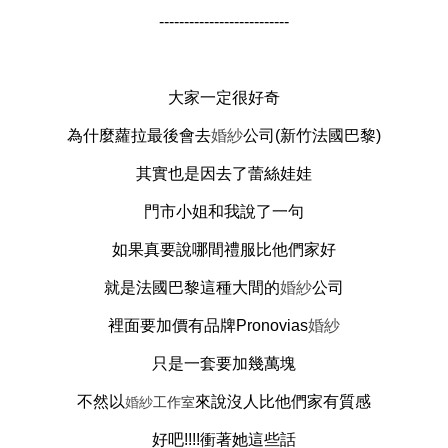
--------------------------
大家一定很好奇
為什麼蘿拉最後會去
婚紗
公司(新竹
法國巴黎
)
其實也是因去了蕾絲娃娃
門市小姐和我說了一句
如果真要說哪間
禮服
比他們家好
就是
法國巴黎
這種大間的
婚紗
公司
裡面要加價有品牌Pronovias
婚紗
只是一套要加幾萬塊
不然以
來說沒人比他們家有質感
婚紗
工作室
好吧!!!!衝著她這些話