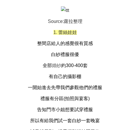
Source:蘿拉整理
1. 蕾絲娃娃
整間店給人的感覺很有質感
白紗
禮服
很優
全部
婚紗
約300-400套
有自己的攝影棚
一開始進去先帶我們參觀他們的
禮服
禮服
有分區(拍照與宴客)
告知
門市小姐
想要試穿
禮服
所以有給我們試一套白紗一套晚宴