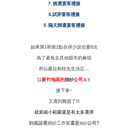
7. 挑選宴客
禮服
8.
試穿宴客
禮服
9. 隔天歸還宴客
禮服
如果第1和第2點合併少說也要8次
為了避免去其他縣市的麻煩
所以蘿拉和段先生決定....
以
新竹地區的
婚紗
公司
為主
接下來~
又遇到難題了!!!
就算縮小範圍還是有太多選擇
到底該選
婚紗
工作室
還是
公司?
婚紗