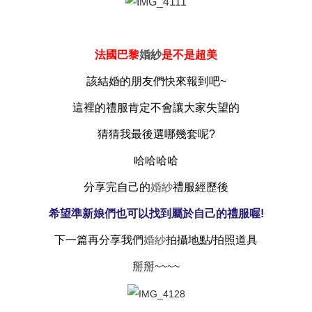
法國巴黎
婚紗
是不是超美
該
結婚
的朋友們快來報到吧~
這裡的
禮服
肯定不會讓大家失望的
猜猜我最後選哪幾套呢?
哈哈哈哈
分享完自己的
婚紗
禮服
經歷後
希望準新娘們也可以找到屬於自己的
禮服
喔!
下一篇再分享我們
婚紗
拍攝地點/拍照道具
掰掰~~~~