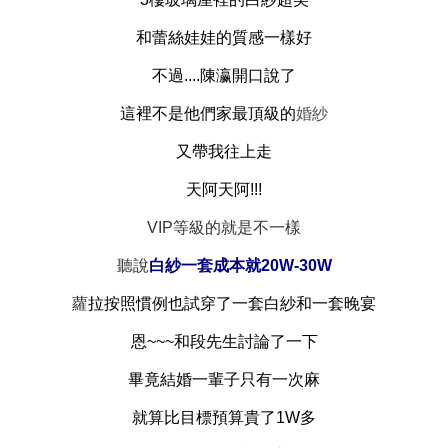
和蕾絲娃娃的質感一樣好
不過....陳瀛開口說了
這裡不是他們家最頂級的
婚紗
又帶我往上走
天阿天阿!!!
VIP等級的就是不一樣
聽說
白紗一套成本就20W-30W
蘿
拉按照慣例也試穿了一套白紗和一套晚宴
恩~~~和段先生討論了一下
畢竟
結婚
一輩子只有一次麻
就算比目標預算貴了1W多