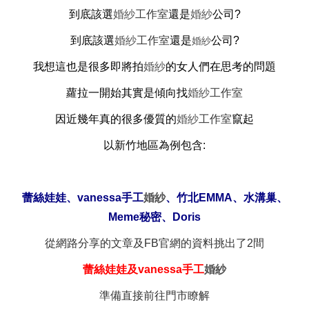
到底該選
婚紗
工作室
還是
婚紗
公司?
到底該選
婚紗
工作室
還是
公司?
婚紗
我想這也是很多即將拍
婚紗
的女人們在思考的問題
蘿拉一開始其實是傾向找
婚紗
工作室
因近幾年真的很多優質的
婚紗
工作室
竄起
以新竹地區為例包含:
蕾絲娃娃、vanessa手工
婚紗
、竹北EMMA
、
水溝巢
、
Meme秘密
、
Doris
從網路分享的文章及FB官網的資料挑出了2間
蕾絲娃娃及vanessa手工
婚紗
準備直接前往門市瞭解