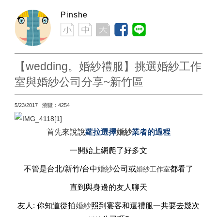
Pinshe
【wedding。婚紗禮服】挑選婚紗工作
室與婚紗公司分享~新竹區
5/23/2017 瀏覽：4254
首先來說說
蘿拉選擇
婚紗
業者的過程
一開始
上網爬了好多文
不管是台北/新竹/台中
婚紗
公司或
都看了
婚紗
工作室
直到與身邊的友人聊天
友人: 你知道從拍
婚紗
照到宴客和還
禮服
一共要去幾次