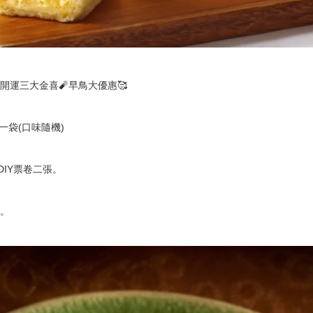
運三大金喜🧨早鳥大優惠🥰
餅一袋(口味隨機)
DIY票卷二張。
。