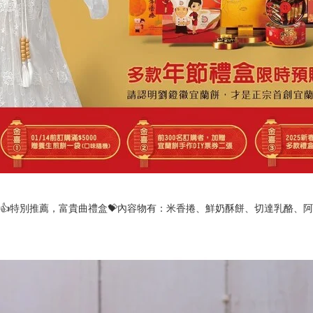
餅👍特別推薦，富貴曲禮盒💝內容物有：米香捲、鮮奶酥餅、切達乳酪、