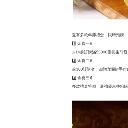
還有多款年節禮盒，限時預購，開
1️⃣ 金喜一🏮
1/14前訂購滿$5000贈養生煎
2️⃣ 金喜二🏮
前300訂購者，加贈宜蘭餅手作
3️⃣ 金喜三🏮
多款禮盒特價，最強優惠整箱購