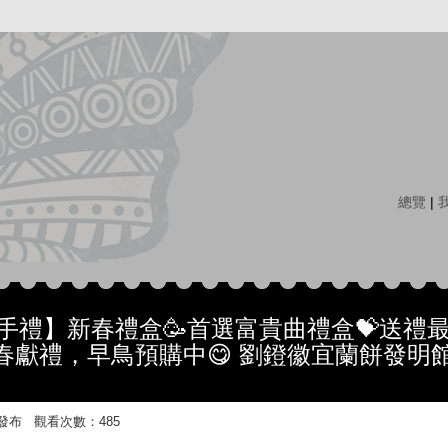
總覽
|
伴手禮】新春禮盒🥳首選富貴曲禮盒💝送禮
春獻禮，早鳥預購中😋 劉鐙徽宜蘭餅發明
:36 發布 觀看次數：485