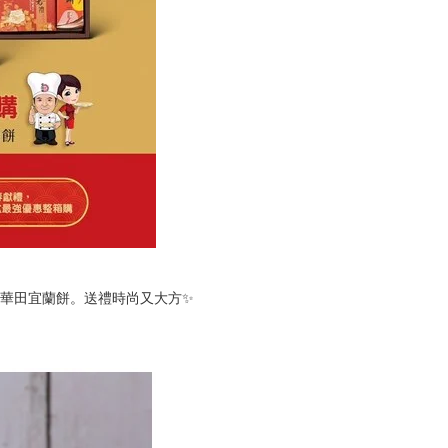
阿華田宜蘭餅。送禮時尚又大方✨