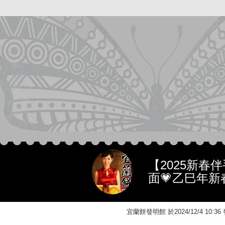
【2025新春
面💗乙巳年新
宜蘭餅發明館 於2024/12/4 10