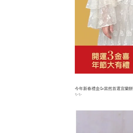
今年新春禮盒🥳當然首選宜蘭
✨✨