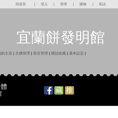
回首頁
|
登入
|
管理
|
購物
|
私訊
宜蘭餅發明館
我的主頁
|
文摘管理
|
留言管理
|
網誌收藏
|
基本設定
|
最體
館