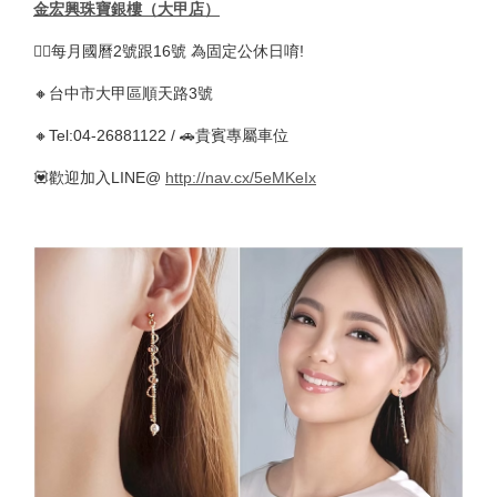
金宏興珠寶銀樓（大甲店）
🚴‍♀️每月國曆2號跟16號 為固定公休日唷!
🔸台中市大甲區順天路3號
🔸Tel:04-26881122 / 🚗貴賓專屬車位
💟歡迎加入LINE@
http://nav.cx/5eMKeIx