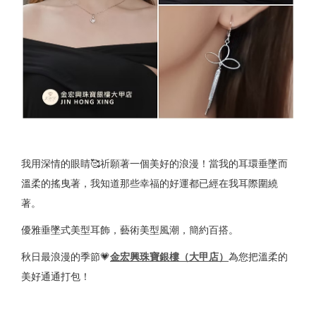
我用深情的眼睛🥰祈願著一個美好的浪漫！當我的耳環垂墜而
溫柔的搖曳著，我知道那些幸福的好運都已經在我耳際圍繞
著。
優雅垂墜式美型耳飾，藝術美型風潮，簡約百搭。
秋日最浪漫的季節💗
金宏興珠寶銀樓（大甲店）
為您把溫柔的
美好通通打包！