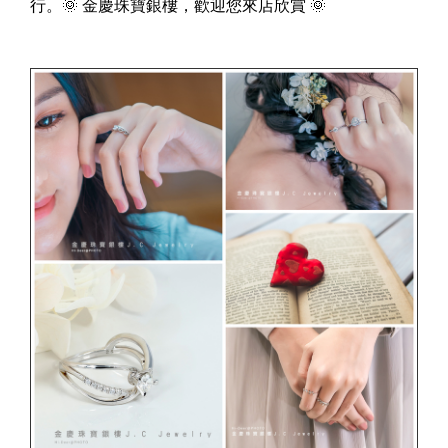
行。🌞 金慶珠寶銀樓，歡迎您來店欣賞 🌞