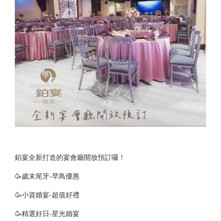
鉑宴全新打造的宴會廳開放預訂囉！
🥳歲末尾牙-早鳥優惠
🥳小資婚宴-超值好禮
🥳精選好日-星光婚宴