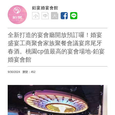
鉑宴婚宴會館
全新打造的宴會廳開放預訂囉！婚宴
盛宴工商聚會家族聚餐會議宴席尾牙
春酒。桃園cp值最高的宴會場地-鉑宴
婚宴會館
9/30/2024 瀏覽：452