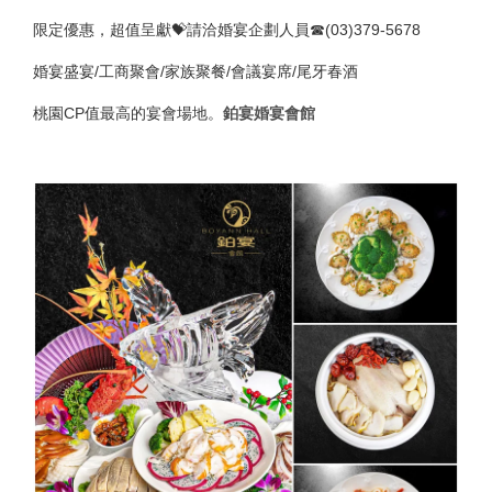
限定優惠，超值呈獻💝請洽婚宴企劃人員☎(03)379-5678
婚宴盛宴/工商聚會/家族聚餐/會議宴席/尾牙春酒
桃園CP值最高的宴會場地。
鉑宴婚宴會館