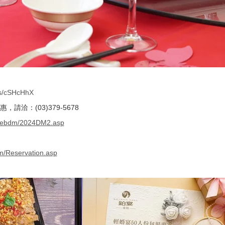
gs/cSHcHhX
請洽：(03)379-5678
/webdm/2024DM2.asp
m/Reservation.asp