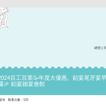
總覽
|
024百工百業🥳年度大優惠。鉑宴尾牙宴
🎉 鉑宴婚宴會館
:23 發布 觀看次數：520