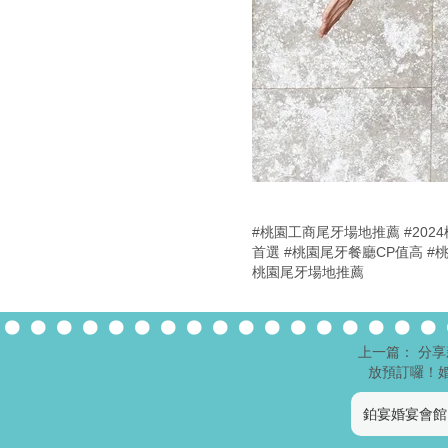
#桃園工商尾牙場地推薦
#20
首選
#桃園尾牙餐廳CP值高
#
桃園尾牙場地推薦
上一篇： 分享
放預訂囉！
鉑宴婚宴會館 