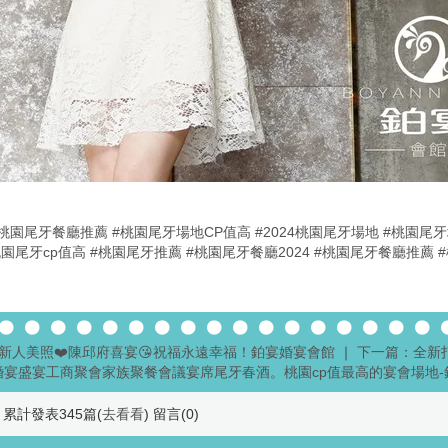
24桃園尾牙餐廳推薦
#桃園尾牙場地CP值高
#2024桃園尾牙場地
#桃園尾
桃園尾牙cp值高
#桃園尾牙推薦
#桃園尾牙餐廳2024
#桃園尾牙餐廳推薦
新人美照❤️陳邱府喜宴😘祝福永遠幸福！鉑宴婚宴會館
｜
下一篇：全新
婚宴盛宴工商聚會家族聚餐會議宴席尾牙春酒。桃園cp值最高的宴會場地-
累計發表345篇(
去看看
) 留言(
0
)