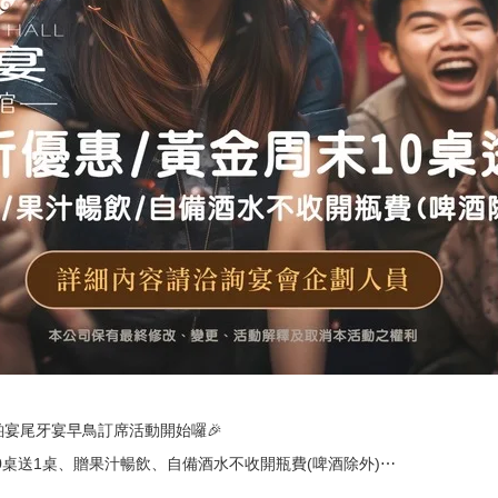
鉑宴尾牙宴早鳥訂席活動開始囉🎉
0桌送1桌、贈果汁暢飲、自備酒水不收開瓶費(啤酒除外)⋯