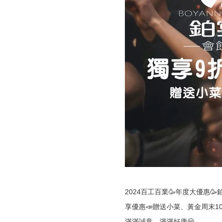
2024百工百業🥳年度大優惠
享優惠📣贈送小菜、黃金周末1
滿滿誠意，滿滿好康😃