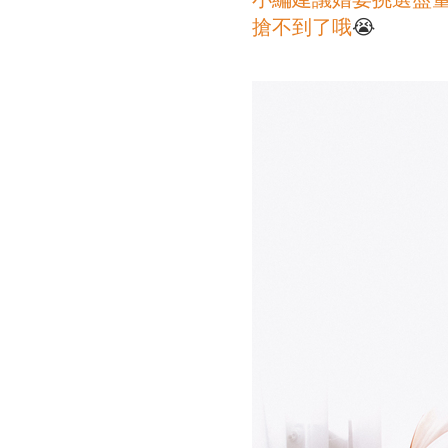
搶不到了哦
😭