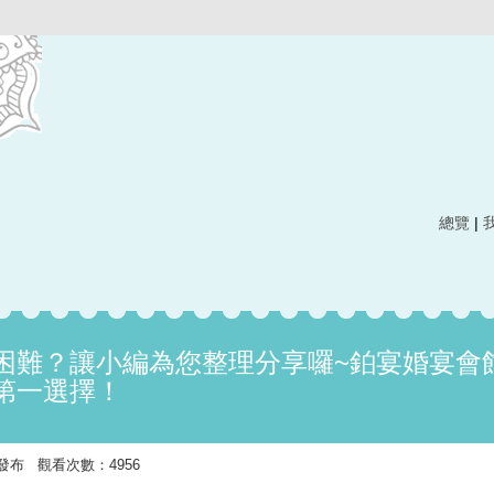
總覽
|
困難？讓小編為您整理分享囉~鉑宴婚宴會館
第一選擇！
:18 發布 觀看次數：4956