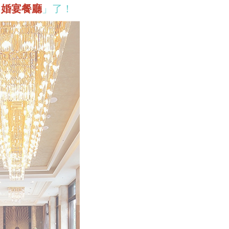
「
婚宴餐廳
」了！