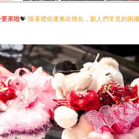
於要來啦
💝
隨著禮俗逐漸在簡化，新人們常見的困