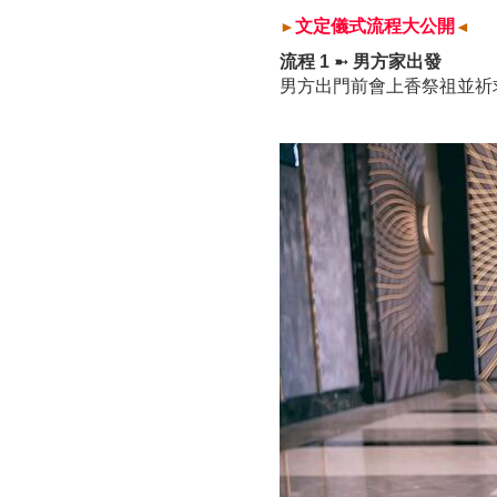
文定儀式流程大公開
►
◄
流程 1
➼
男方家
出發
男方出門前會上香祭祖並祈