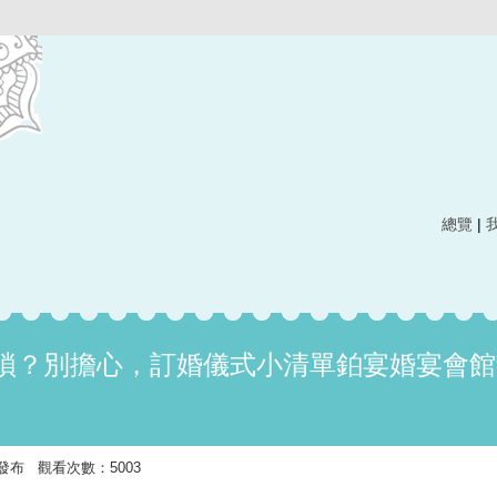
總覽
|
瑣？別擔心，訂婚儀式小清單鉑宴婚宴會館
:18 發布 觀看次數：5003