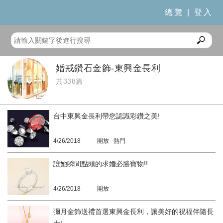
總覽
|
登入
婚戒鑽石金飾-東興金長利
共338篇
台中東興金長利帶您認識彩鑽之美!
4/26/2018
開放 熱門
讓她瞬間點頭的求婚必勝寶物!!
4/26/2018
開放
彌月金飾送禮首選東興金長利，讓美好的祝福伴隨長