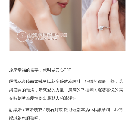
原來幸福的名字，就叫做安心👩‍❤️‍👨
嚴選花漾時尚婚戒🌹以花朵盛放為設計，細緻的鑲嵌工藝，花
鑽盛開的璀燦，帶來愛的力量，滿滿的幸福💯閃耀著喜悦的高
光時刻💗為愛情譜出最動人的浪漫✨
訂結婚 / 求婚鑽戒 / 鑽石對戒 歡迎蒞臨本店or私訊洽詢，我們
竭誠為您服務喔。