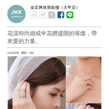
金宏興珠寶銀樓（大甲店）
花漾時尚婚戒🌹花鑽盛開的璀燦，帶
來愛的力量。
1/12/2026 瀏覽：180