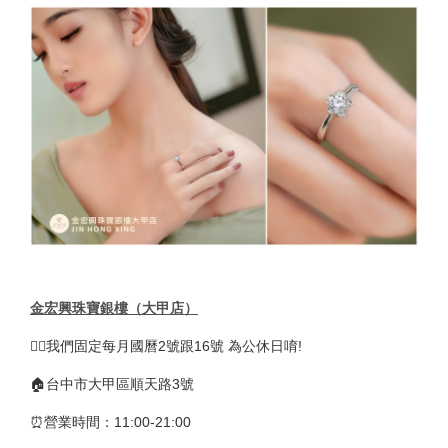
金宏興珠寶銀樓（大甲店）
🚴‍♀️我們固定每月國曆2號跟16號 為公休日唷!
🏠台中市大甲區順天路3號
⏰營業時間：11:00-21:00