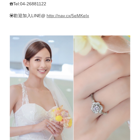
☎️Tel:04-26881122
💟歡迎加入LINE@
http://nav.cx/5eMKeIx