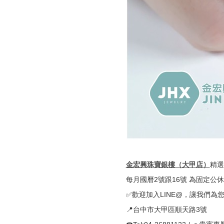
金宏興珠寶銀樓（大甲店）
精選
每月國曆2號跟16號 為固定公休
✅歡迎加入LINE@，讓我們為
📍台中市大甲區順天路3號