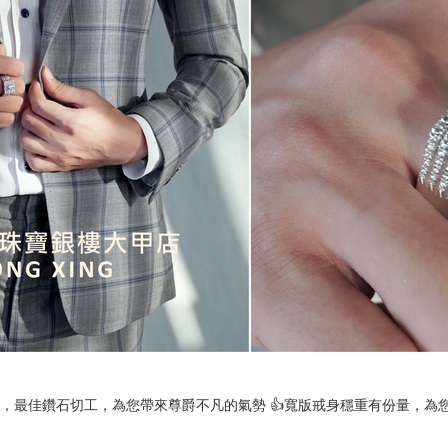
千，最佳鑽石切工，為您帶來尊爵不凡的氣勢 👍寬版戒身穩重有份量，為