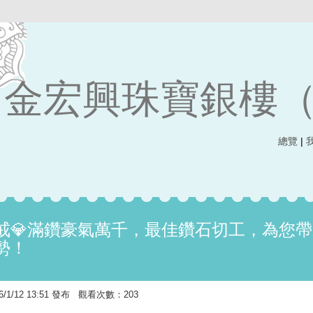
金宏興珠寶銀樓
總覽
|
戒💎滿鑽豪氣萬千，最佳鑽石切工，為您帶
勢！
1/12 13:51 發布 觀看次數：203