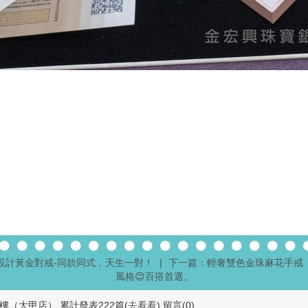
設計黃金對戒-同款同式，天生一對！
｜
下一篇：輕奢雙色金珠麻花手戒 
風格😊百搭首選。
樓（大甲店） 累計發表222篇(
去看看
) 留言(
0
)