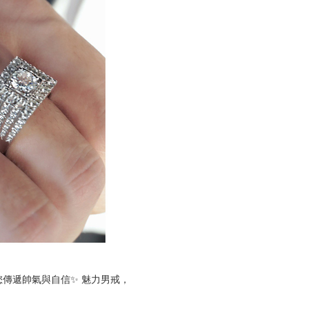
您傳遞帥氣與自信✨ 魅力男戒，