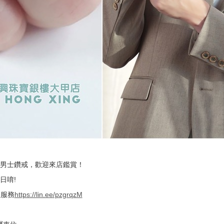
男士鑽戒，歡迎來店鑑賞！
日唷!
您服務
https://lin.ee/pzgrqzM