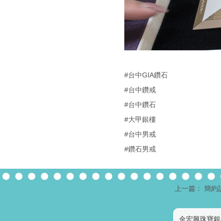
#台中GIA鑽石
#台中鑽戒
#台中鑽石
#大甲銀樓
#台中男戒
#鑽石男戒
上一篇： 簡約
金宏興珠寶銀