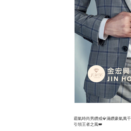
霸氣時尚男鑽戒💎滿鑽豪氣萬
引領王者之風👑