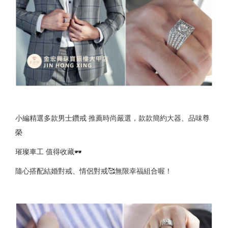
小編精選多款男士鑽戒 推薦時尚嚴選，款款簡約大器、品味尊
榮
璀璨車工 值得收藏🕶
隨心搭配結婚對戒、情侶對戒🥰無限幸福組合喔！