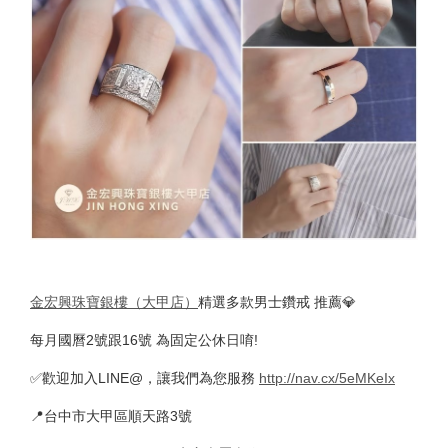
金宏興珠寶銀樓（大甲店）
精選多款男士鑽戒 推薦💎
每月國曆2號跟16號 為固定公休日唷!
✅歡迎加入LINE@，讓我們為您服務
http://nav.cx/5eMKeIx
📍台中市大甲區順天路3號