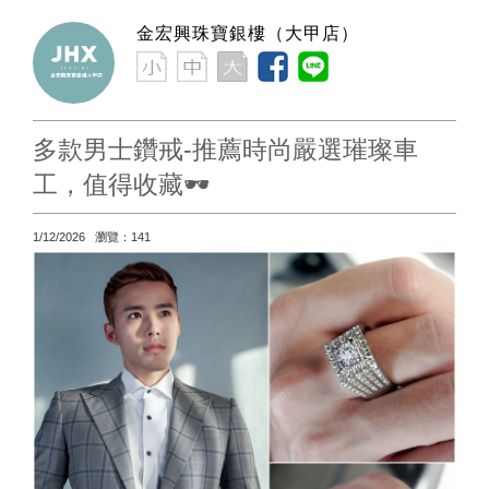
金宏興珠寶銀樓（大甲店）
多款男士鑽戒-推薦時尚嚴選璀璨車
工，值得收藏🕶
1/12/2026 瀏覽：141