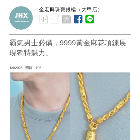
金宏興珠寶銀樓（大甲店）
霸氣男士必備，9999黃金麻花項鍊展
現獨特魅力。
1/9/2026 瀏覽：106