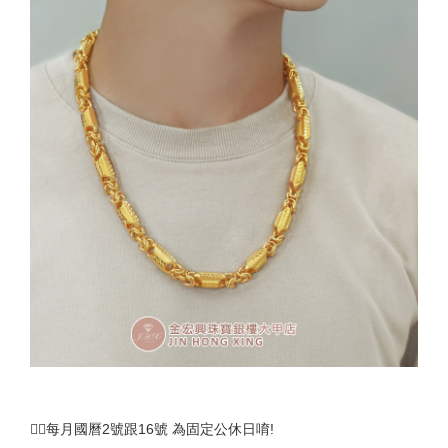
🚴‍♀️每月國曆2號跟16號 為固定公休日唷!