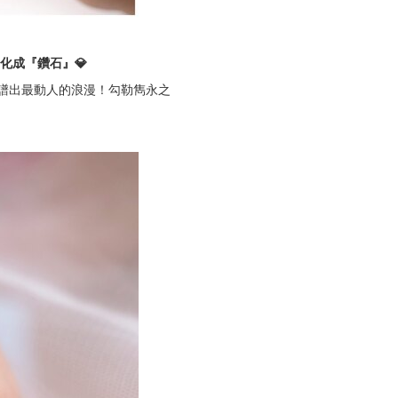
化成『鑽石』💎
情譜出最動人的浪漫！勾勒雋永之