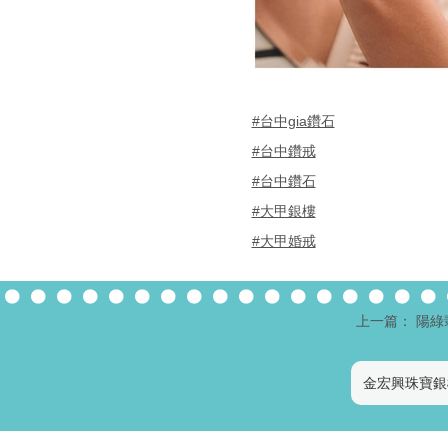
#台中gia鑽石
#台中鑽戒
#台中鑽石
#大甲銀樓
#大甲婚戒
上一篇： 陽
金宏興珠寶銀