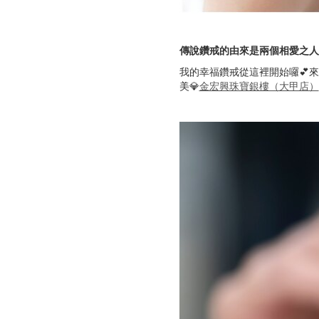
傳說鑽戒的由來是兩個相愛之人
我的幸福鑽戒從這裡開始囉💕
美💎
金宏興珠寶銀樓（大甲店）