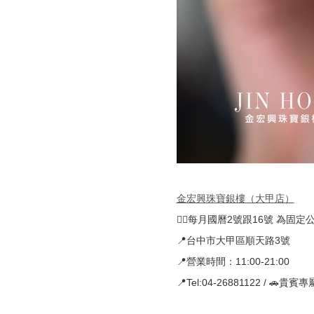
金宏興珠寶銀樓（大甲店）
🚴‍♀️每月國曆2號跟16號 為固定
📍台中市大甲區順天路3號
📍營業時間：11:00-21:00
📍Tel:04-26881122 / 🚗貴