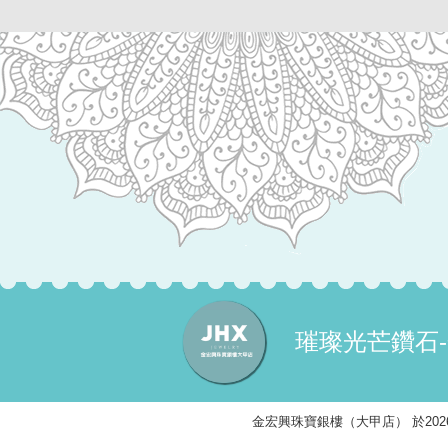
璀璨光芒鑽石
金宏興珠寶銀樓（大甲店） 於2026/