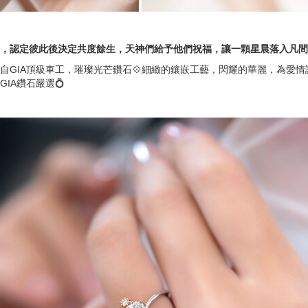
，認定彼此後決定共度餘生，天神們給予他們祝福，讓一顆星晨落入凡間
來自GIA頂級車工，璀璨光芒鑽石💠細緻的鑲嵌工藝，閃耀的華麗，為愛
GIA鑽石嚴選💍