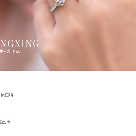
公休日唷!
賓專屬車位