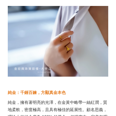
純金：千錘百鍊，方顯真金本色
純金，擁有著明亮的光澤，在金黃中略帶一絲紅潤，質
地柔軟，密度極高，且具有極佳的延展性。顧名思義，