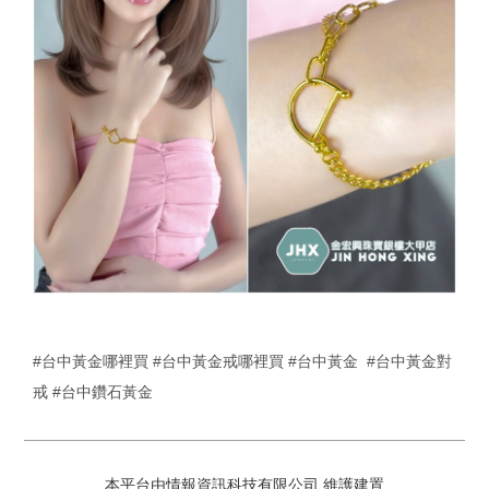
#台中
黃金哪裡買
#台中
黃金
戒哪裡買
#台中
黃金
#台中
黃金
對
戒
#台中鑽石
黃金
本平台由情報資訊科技有限公司 維護建置