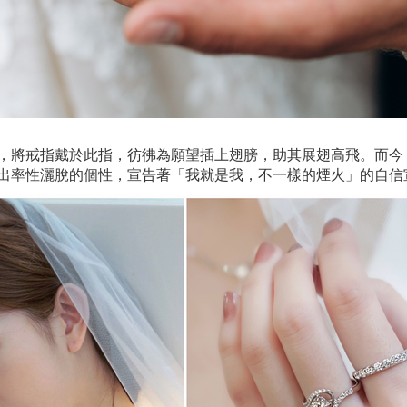
，將戒指戴於此指，彷彿為願望插上翅膀，助其展翅高飛。而今
出率性灑脫的個性，宣告著「我就是我，不一樣的煙火」的自信