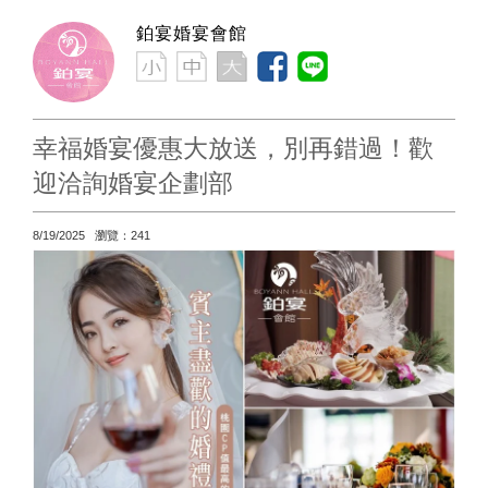
鉑宴婚宴會館
幸福婚宴優惠大放送，別再錯過！歡
迎洽詢婚宴企劃部
8/19/2025 瀏覽：241