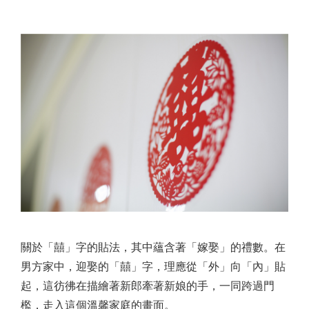
關於「囍」字的貼法，其中蘊含著「嫁娶」的禮數。在
男方家中，迎娶的「囍」字，理應從「外」向「內」貼
起，這彷彿在描繪著新郎牽著新娘的手，一同跨過門
檻，走入這個溫馨家庭的畫面。