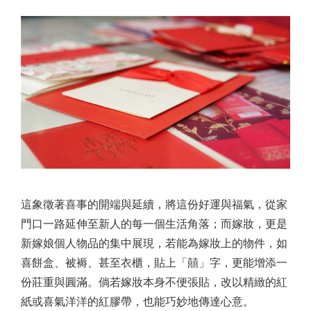
這象徵著喜事的開端與延續，將這份好運與福氣，從家
門口一路延伸至新人的每一個生活角落；而嫁妝，更是
新嫁娘個人物品的集中展現，若能為嫁妝上的物件，如
喜餅盒、被褥、甚至衣櫃，貼上「囍」字，更能增添一
份莊重與圓滿。倘若嫁妝本身不便張貼，改以精緻的紅
紙或喜氣洋洋的紅膠帶，也能巧妙地傳達心意。