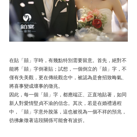
在貼「囍」字時，有幾點特別需要留意。首先，絕對不
能將「囍」字倒著貼；試想，一個倒立的「囍」字，不
僅有失美觀，更在傳統觀念中，被認為是會招致晦氣、
將喜事變成壞事的徵兆。
因此，每一個「囍」字，都應端正、正直地貼著，如同
新人對愛情堅貞不渝的信念。其次，若是在婚禮過程
中，「囍」字意外脫落，這也被視為一個不祥的預兆，
彷彿象徵著這段關係可能會有波折。