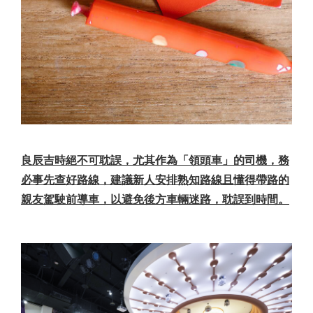
良辰吉時絕不可耽誤，尤其作為「領頭車」的司機，務
必事先查好路線，建議新人安排熟知路線且懂得帶路的
親友駕駛前導車，以避免後方車輛迷路，耽誤到時間。