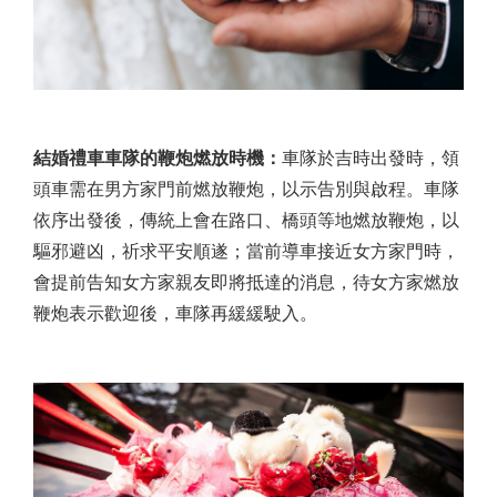
結婚禮車車隊的鞭炮燃放時機：
車隊於吉時出發時，領
頭車需在男方家門前燃放鞭炮，以示告別與啟程。車隊
依序出發後，傳統上會在路口、橋頭等地燃放鞭炮，以
驅邪避凶，祈求平安順遂；當前導車接近女方家門時，
會提前告知女方家親友即將抵達的消息，待女方家燃放
鞭炮表示歡迎後，車隊再緩緩駛入。