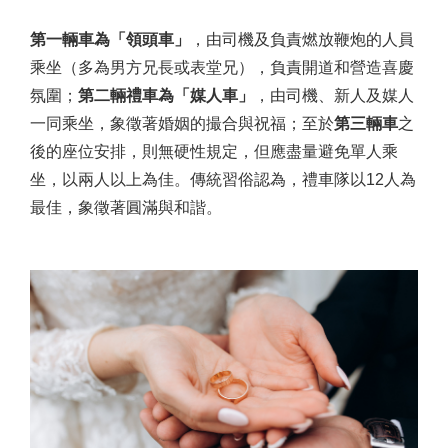
第一輛車為「領頭車」
，由司機及負責燃放鞭炮的人員
乘坐（多為男方兄長或表堂兄），負責開道和營造喜慶
氛圍；
第二輛禮車為「媒人車」
，由司機、新人及媒人
一同乘坐，象徵著婚姻的撮合與祝福；至於
第三輛車
之
後的座位安排，則無硬性規定，但應盡量避免單人乘
坐，以兩人以上為佳。傳統習俗認為，禮車隊以12人為
最佳，象徵著圓滿與和諧。