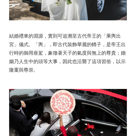
結婚禮車的淵源，實則可追溯至古代帝王的「乘輿出
宮」儀式。「輿」，即古代裝飾華麗的轎子，是帝王出
行時的御用座駕，象徵著天子的氣度與無上的尊貴；婚
姻乃人生中的頭等大事，因此也沿襲了這項習俗，以示
隆重與尊崇。