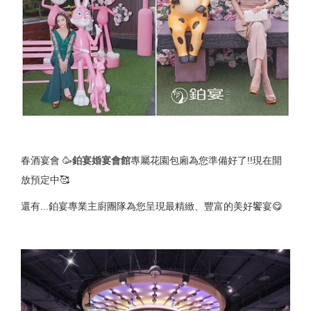
春酒宴會 🥳
鉑宴婚宴會館
專屬花園包廂為您準備好了!!現在開
放預定中🥰
還有...鉑宴專業主廚團隊為您呈現最精緻、豐富的美好饗宴😋