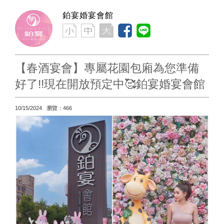
鉑宴婚宴會館
【春酒宴會】專屬花園包廂為您準備
好了!!現在開放預定中🥰鉑宴婚宴會館
10/15/2024 瀏覽：466