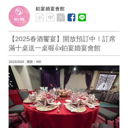
鉑宴婚宴會館
【2025春酒饗宴】開放預訂中！訂席
滿十桌送一桌喔👍鉑宴婚宴會館
10/15/2024 瀏覽：490