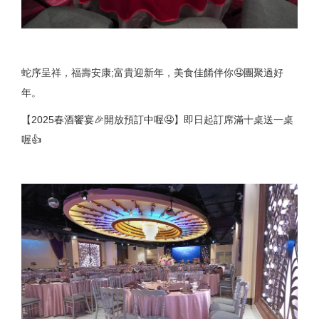
蛇序呈祥，福壽安康;富貴迎新年，美食佳餚伴你🤤團聚過好
年。
【2025春酒饗宴🎉開放預訂中喔🤤】即日起訂席滿十桌送一桌
喔👍