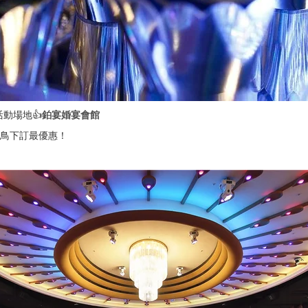
動場地👍
鉑宴婚宴會館
鳥下訂最優惠！