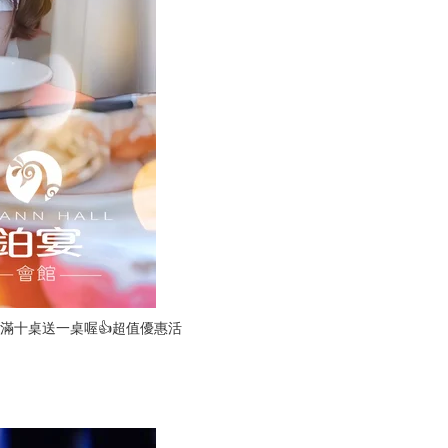
滿十桌送一桌喔👍超值優惠活