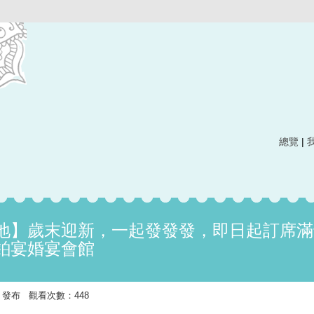
總覽
|
地】歲末迎新，一起發發發，即日起訂席滿
鉑宴婚宴會館
5:40 發布 觀看次數：448