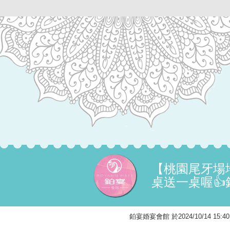
【桃園尾牙場
桌送一桌喔
鉑宴婚宴會館 於2024/10/14 1