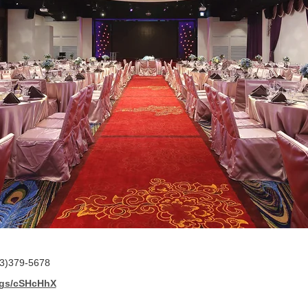
379-5678
/kgs/cSHcHhX