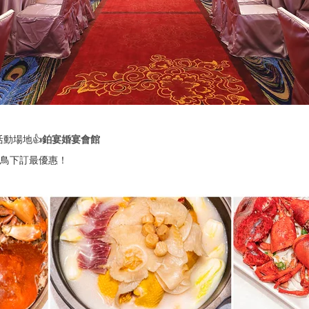
動場地👍
鉑宴婚宴會館
鳥下訂最優惠！