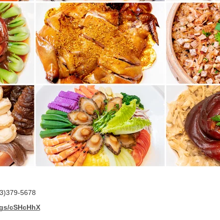
379-5678
/kgs/cSHcHhX