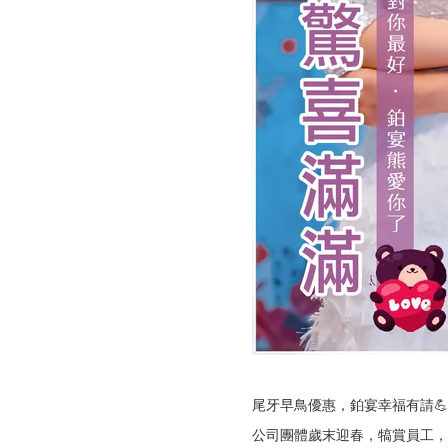
尾牙早鳥優惠，鉑宴幸福有請💪
公司團體歲末迎春，犒賞員工，