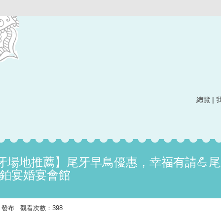
總覽
|
牙場地推薦】尾牙早鳥優惠，幸福有請💪尾
-鉑宴婚宴會館
5:39 發布 觀看次數：398