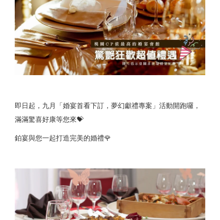
即日起，九月「婚宴首看下訂，夢幻獻禮專案」活動開跑囉，
滿滿驚喜好康等您來💝
鉑宴與您一起打造完美的婚禮🌹