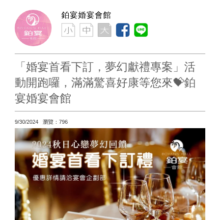
鉑宴婚宴會館
「婚宴首看下訂，夢幻獻禮專案」活
動開跑囉，滿滿驚喜好康等您來💝鉑
宴婚宴會館
9/30/2024 瀏覽：796