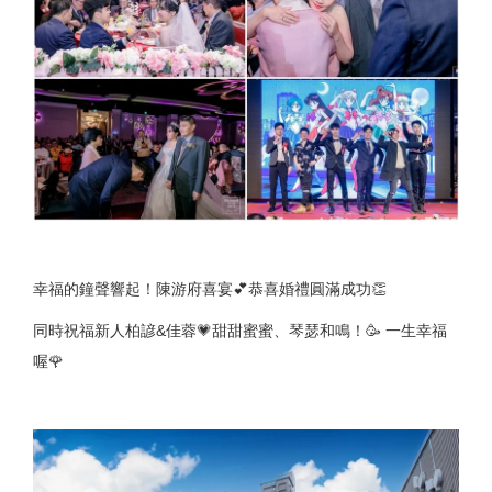
幸福的鐘聲響起！陳游府喜宴💕恭喜婚禮圓滿成功👏
同時祝福新人柏諺&佳蓉💗甜甜蜜蜜、琴瑟和鳴！🥳 一生幸福
喔🌹