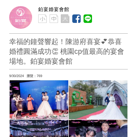
鉑宴婚宴會館
幸福的鐘聲響起！陳游府喜宴💕恭喜
婚禮圓滿成功👏 桃園cp值最高的宴會
場地。鉑宴婚宴會館
9/30/2024 瀏覽：769