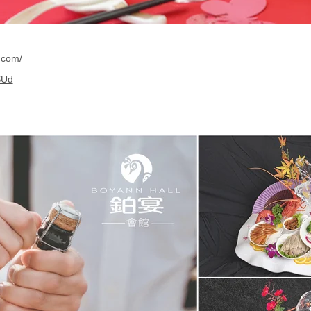
.com/
SUd