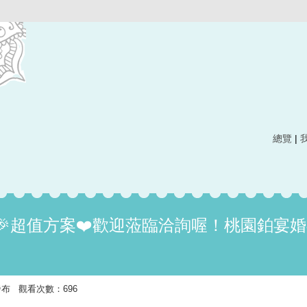
總覽
|
🎉超值方案❤️歡迎蒞臨洽詢喔！桃園鉑宴
:9 發布 觀看次數：696