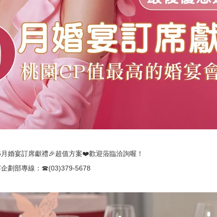
6月婚宴訂席獻禮🎉超值方案❤️歡迎蒞臨洽詢喔！
劃部專線：☎(03)379-5678