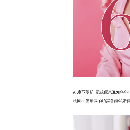
好康不藏私!!最後優惠通知🥳
桃園cp值最高的婚宴會館😊婚宴企