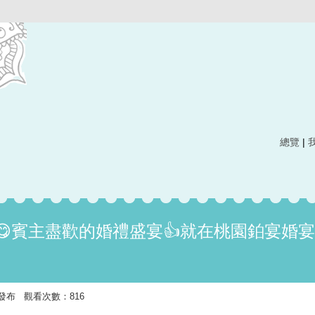
總覽
|
😋賓主盡歡的婚禮盛宴👍就在桃園鉑宴婚
:20 發布 觀看次數：816