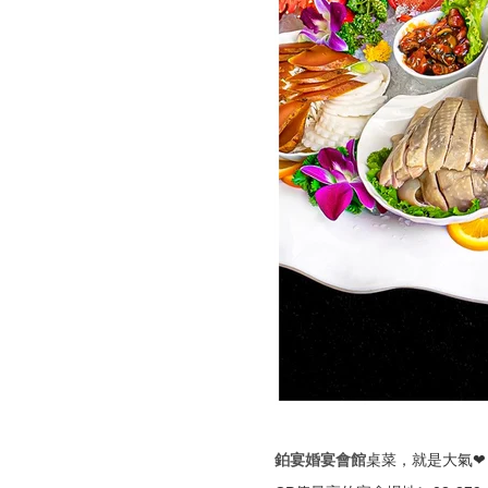
鉑宴婚宴會館
桌菜，就是大氣❤