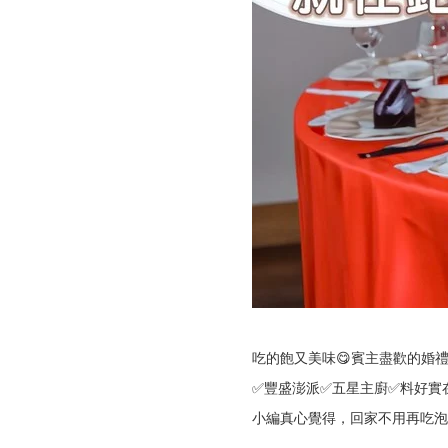
吃的飽又美味😋賓主盡歡的婚禮
✅豐盛澎派✅五星主廚✅料好實
小編真心覺得，回家不用再吃泡麵