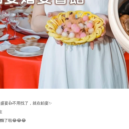
盛宴👍不用找了，就在鉑宴✨
在
了啦😂😂😂