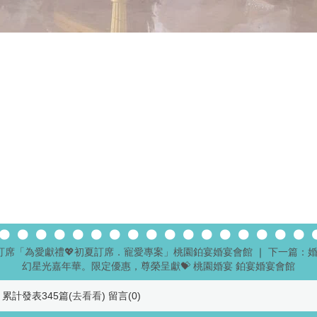
訂席「為愛獻禮💖初夏訂席．寵愛專案」桃園鉑宴婚宴會館
｜
下一篇：婚
幻星光嘉年華。限定優惠，尊榮呈獻💝 桃園婚宴 鉑宴婚宴會館
累計發表345篇(
去看看
) 留言(
0
)