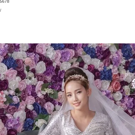
5678
/