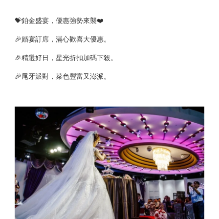
💝鉑金盛宴，優惠強勢來襲❤️
🎉婚宴訂席，滿心歡喜大優惠。
🎉精選好日，星光折扣加碼下殺。
🎉尾牙派對，菜色豐富又澎派。