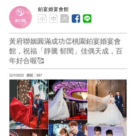
鉑宴婚宴會館
黃府聯姻圓滿成功👏桃園鉑宴婚宴會
館，祝福「靜騰 郁閔」佳偶天成，百
年好合喔🥰
12/7/2023 瀏覽：587