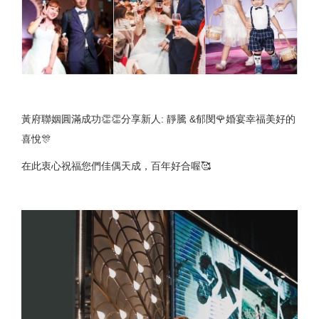
黃府聯姻圓滿成功👏👏分享新人: 靜騰 &郁閔🌹婚宴幸福美好的
喜悅🎊
在此衷心祝福您們佳偶天成，百年好合喔🥰