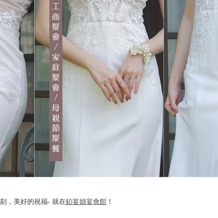
刻，美好的祝福- 就在
鉑宴婚宴會館
！