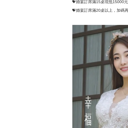
💝婚宴訂席滿15桌現抵15000
💝婚宴訂席滿20桌以上，加碼再