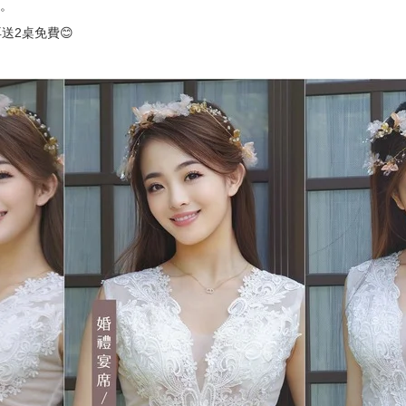
元。
送2桌免費😊