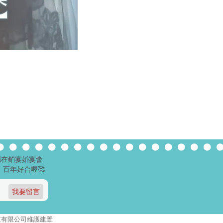
廳在鉑宴婚宴會
百年好合喔🥰
報資訊科技有限公司維護建置