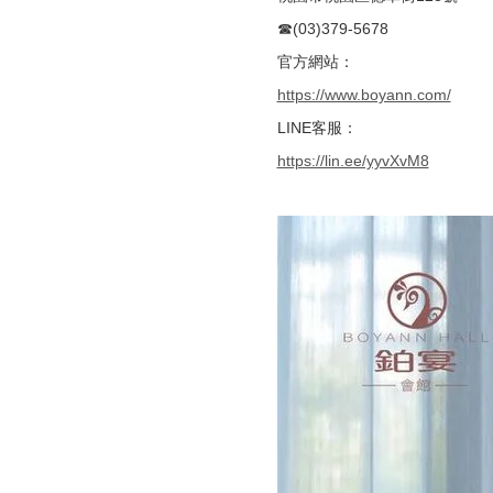
☎(03)379-5678
官方網站：
https://www.boyann.com/
LINE客服：
https://lin.ee/yyvXvM8