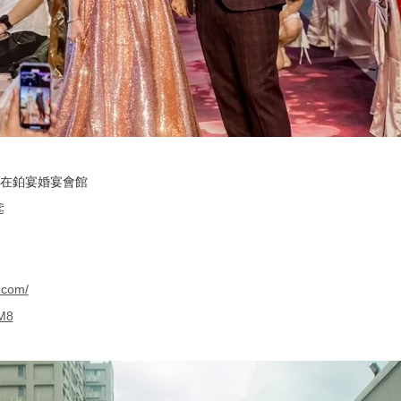
在鉑宴婚宴會館

.com/
vM8