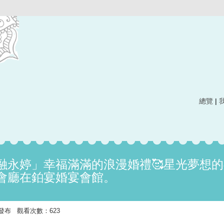
總覽
|
融永婷」幸福滿滿的浪漫婚禮🥰星光夢想的
會廳在鉑宴婚宴會館。
:34 發布 觀看次數：623