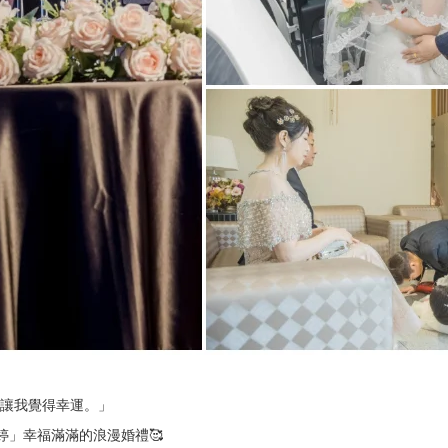
讓我覺得幸運。」
婷」幸福滿滿的浪漫婚禮🥰