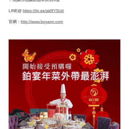
LINE@
https://lin.ee/akRYSUd
官網：
http://www.boyann.com