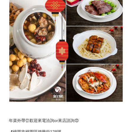
年菜外帶⏰歡迎來電洽詢or來店諮詢😍
📍桃園市桃園區德華街128號