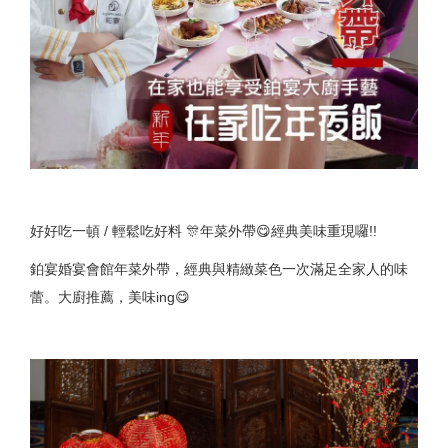
好好吃一頓 / 輕鬆吃好料 🎊年菜外帶😋經典美味重現囉!!
鉑宴婚宴會館年菜外帶，經典與精緻菜色一次滿足全家人的味
蕾。大廚推薦，美味ing😋