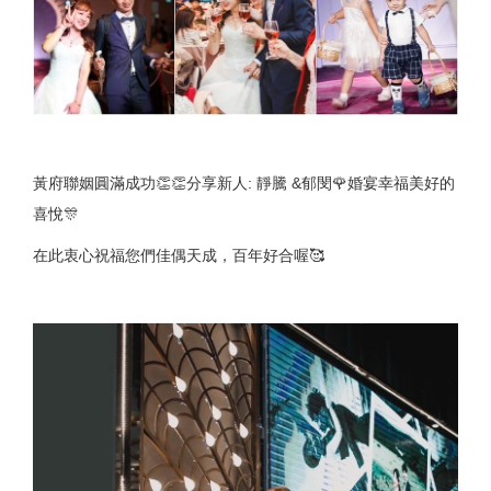
黃府聯姻圓滿成功👏👏分享新人: 靜騰 &郁閔🌹婚宴幸福美好的
喜悅🎊
在此衷心祝福您們佳偶天成，百年好合喔🥰