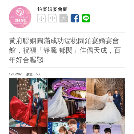
鉑宴婚宴會館
黃府聯姻圓滿成功👏桃園鉑宴婚宴會
館，祝福「靜騰 郁閔」佳偶天成，百
年好合喔🥰
12/6/2023 瀏覽：550