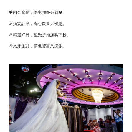
💝鉑金盛宴，優惠強勢來襲❤️
🎉婚宴訂席，滿心歡喜大優惠。
🎉精選好日，星光折扣加碼下殺。
🎉尾牙派對，菜色豐富又澎派。