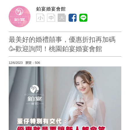
鉑宴婚宴會館
最美好的婚禮囍事，優惠折扣再加碼
🥳歡迎詢問！桃園鉑宴婚宴會館
12/6/2023 瀏覽：506