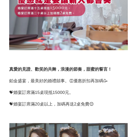
真愛的見證、歡笑的共舞，浪漫的節奏，甜蜜的誓言！
鉑金盛宴，最美好的婚禮囍事。👏優惠折扣再加碼🥳
💝婚宴訂席滿15桌現抵15000元。
💝婚宴訂席滿20桌以上，加碼再送2桌免費😊