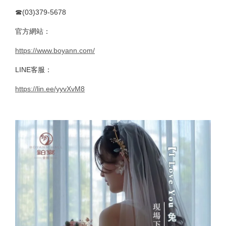
☎(03)379-5678
官方網站：
https://www.boyann.com/
LINE客服：
https://lin.ee/yyvXvM8