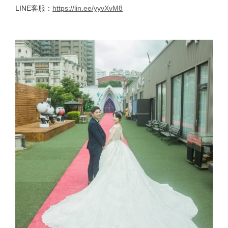
LINE客服：
https://lin.ee/yyvXvM8