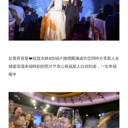
彭黃府喜宴❤️祝賀永鋒&怡禎🎉婚禮圓滿成功👏同時分享新人在
婚宴現場幸福時刻的照片🎊衷心祝福新人白頭到老，一生幸福
喔🌹