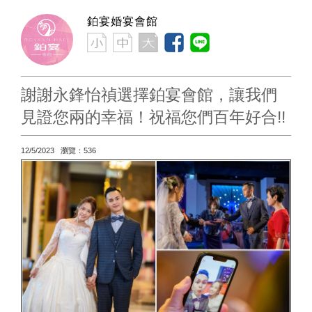
鉑宴婚宴會館
謝謝永鋒怡禎選擇鉑宴會館，讓我們
見證您兩的幸福！祝福您們百年好合!!
12/5/2023 瀏覽：536